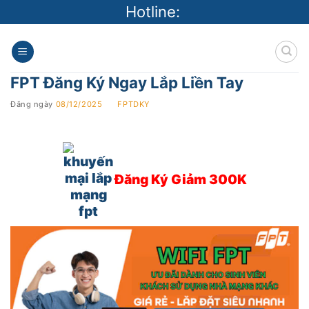
Skip
Hotline:
to
content
FPT Đăng Ký Ngay Lắp Liền Tay
Đăng ngày
08/12/2025
BY
FPTDKY
Đăng Ký Giảm 300K