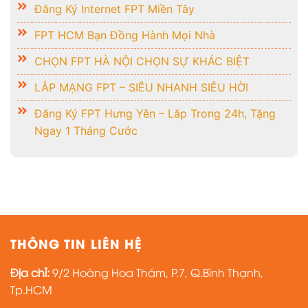
Đăng Ký Internet FPT Miền Tây
FPT HCM Bạn Đồng Hành Mọi Nhà
CHỌN FPT HÀ NỘI CHỌN SỰ KHÁC BIỆT
LẮP MẠNG FPT – SIÊU NHANH SIÊU HỜI
Đăng Ký FPT Hưng Yên – Lắp Trong 24h, Tặng
Ngay 1 Tháng Cước
THÔNG TIN LIÊN HỆ
Địa chỉ:
9/2 Hoàng Hoa Thám, P.7, Q.Bình Thạnh,
Tp.HCM