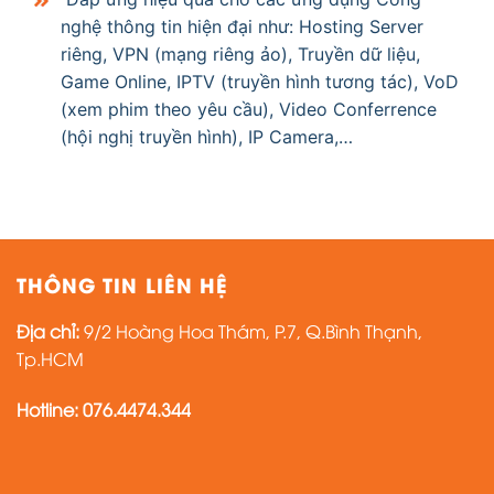
nghệ thông tin hiện đại như: Hosting Server
riêng, VPN (mạng riêng ảo), Truyền dữ liệu,
Game Online, IPTV (truyền hình tương tác), VoD
(xem phim theo yêu cầu), Video Conferrence
(hội nghị truyền hình), IP Camera,…
THÔNG TIN LIÊN HỆ
Địa chỉ:
9/2 Hoàng Hoa Thám, P.7, Q.Bình Thạnh,
Tp.HCM
Hotline: 076.4474.344