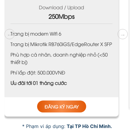
Download / Upload
400Mbps
Trang bị Modem 6
 SFP
Trang bị Mikrotik RB760iGS/EdgeRouter X SFP
50
Phù hợp cá nhân, doanh nghiệp nhỏ
Phí lắp đặt: 700.000VNĐ
Ưu đãi tới 01 tháng cước
ĐĂNG KÝ NGAY
* Phạm vi áp dụng:
Tại
TP Hồ Chí Minh.