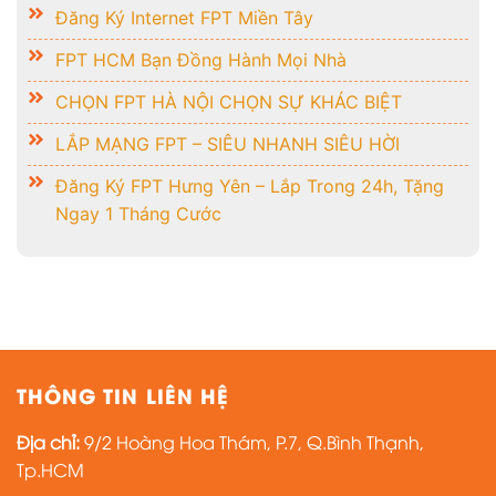
Đăng Ký Internet FPT Miền Tây
FPT HCM Bạn Đồng Hành Mọi Nhà
CHỌN FPT HÀ NỘI CHỌN SỰ KHÁC BIỆT
LẮP MẠNG FPT – SIÊU NHANH SIÊU HỜI
Đăng Ký FPT Hưng Yên – Lắp Trong 24h, Tặng
Ngay 1 Tháng Cước
THÔNG TIN LIÊN HỆ
Địa chỉ:
9/2 Hoàng Hoa Thám, P.7, Q.Bình Thạnh,
Tp.HCM