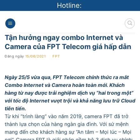
Skip
Hotline:
to
content
Tận hưởng ngay combo Internet và
Camera của FPT Telecom giá hấp dẫn
Đăng ngày
15/06/2021
BY
FPT
Ngày 25/5 vừa qua, FPT Telecom chính thức ra mắt
Combo Internet và Camera hoàn toàn mới. Khách
hàng từ nay được trải nghiệm dịch vụ “hai trong một”
với tốc độ Internet vượt trội và khả năng lưu trữ Cloud
tiên tiến.
Từ khi “trình làng” vào năm 2019, camera FPT đã trở
thành lựa chọn của hàng ngàn gia đình. Với sứ mệnh
mang đến cho khách hàng sự “An tâm – Mọi lúc – Mọi
nơi”, Camera FPT là giải pháp gồm bộ 3 dịch vụ chính: