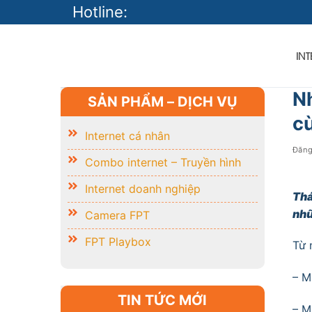
Skip
Hotline:
to
content
IN
Nh
SẢN PHẨM – DỊCH VỤ
c
Internet cá nhân
Đăn
Combo internet – Truyền hình
Internet doanh nghiệp
Thá
nhữ
Camera FPT
FPT Playbox
Từ 
– M
TIN TỨC MỚI
– M