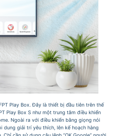
T Play Box. Đây là thiết bị đầu tiên trên thế
T Play Box S như một trung tâm điều khiển
ome. Ngoài ra với điều khiển bằng giọng nói
 dung giải trí yêu thích, lên kế hoạch hàng
n. Chỉ cần sử dụng câu lệnh “OK Google” người