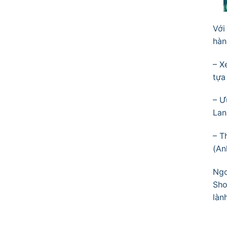
Với
hàn
– X
tựa
– Ư
Lan
– T
(An
Ngo
Sho
làn