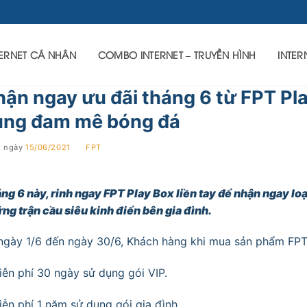
TERNET CÁ NHÂN
COMBO INTERNET – TRUYỀN HÌNH
INTER
ận ngay ưu đãi tháng 6 từ FPT Pl
ùng đam mê bóng đá
g ngày
15/06/2021
BY
FPT
ng 6 này, rinh ngay FPT Play Box liền tay để nhận ngay lo
ng trận cầu siêu kinh điển bên gia đình.
ngày 1/6 đến ngày 30/6, Khách hàng khi mua sản phẩm FPT 
iễn phí 30 ngày sử dụng gói VIP.
iễn phí 1 năm sử dụng gói gia đình.