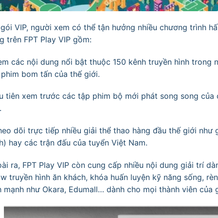
 gói VIP, người xem có thể tận hưởng nhiều chương trình h
g trên FPT Play VIP gồm:
em các nội dung nổi bật thuộc 150 kênh truyền hình trong
 phim bom tấn của thế giới.
u tiên xem trước các tập phim bộ mới phát song song của
.
heo dõi trực tiếp nhiều giải thể thao hàng đầu thế giới như g
h) hay các trận đấu của tuyển Việt Nam.
ài ra, FPT Play VIP còn cung cấp nhiều nội dung giải trí dà
w truyền hình ăn khách, khóa huấn luyện kỹ năng sống, rèn 
h mạnh như Okara, Edumall… dành cho mọi thành viên của gi