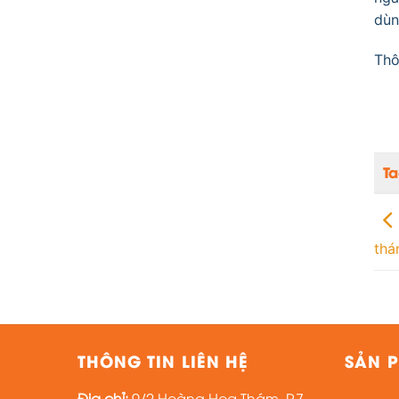
dùn
Thô
T
thá
THÔNG TIN LIÊN HỆ
SẢN P
Địa chỉ:
9/2 Hoàng Hoa Thám, P.7,