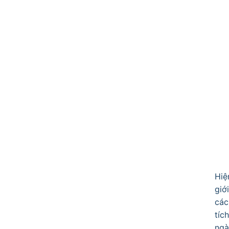
Hiệ
giớ
các
tíc
ngà