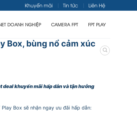
Khuyến mãi
Tin tức
Liên Hệ
NET DOANH NGHIỆP
CAMERA FPT
FPT PLAY
ay Box, bùng nổ cảm xúc
ạt deal khuyến mãi hấp dẫn và tận hưởng
Play Box sẽ nhận ngay ưu đãi hấp dẫn: