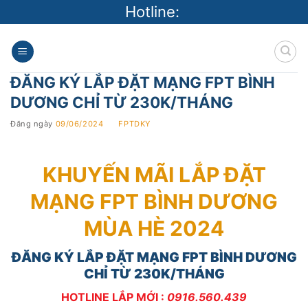
Skip
Hotline:
to
content
ĐĂNG KÝ LẮP ĐẶT MẠNG FPT BÌNH
DƯƠNG CHỈ TỪ 230K/THÁNG
Đăng ngày
09/06/2024
BY
FPTDKY
KHUYẾN MÃI LẮP ĐẶT
MẠNG FPT BÌNH DƯƠNG
MÙA HÈ 2024
ĐĂNG KÝ LẮP ĐẶT MẠNG FPT BÌNH DƯƠNG
CHỈ TỪ 230K/THÁNG
HOTLINE LẮP MỚI :
0916.560.439