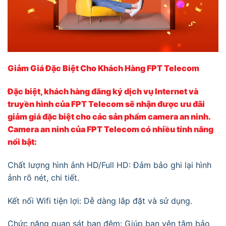
Giảm Giá Đặc Biệt Cho Khách Hàng FPT Telecom
Đặc biệt, khách hàng đăng ký dịch vụ Internet và
truyền hình của FPT Telecom sẽ nhận được ưu đãi
giảm giá đặc biệt cho các sản phẩm camera an ninh.
Camera an ninh của FPT Telecom có nhiều tính năng
nổi bật:
Chất lượng hình ảnh HD/Full HD: Đảm bảo ghi lại hình
ảnh rõ nét, chi tiết.
Kết nối Wifi tiện lợi: Dễ dàng lắp đặt và sử dụng.
Chức năng quan sát ban đêm: Giúp bạn yên tâm bảo