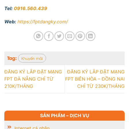
Tel:
0916.560.439
Web:
https://fptdangky.com/
Tag:
Khuyến mãi
ĐĂNG KÝ LẮP ĐẶT MẠNG
ĐĂNG KÝ LẮP ĐẶT MẠNG
FPT ĐÀ NẴNG CHỈ TỪ
FPT BIÊN HÒA – ĐỒNG NAI
210K/THÁNG
CHỈ TỪ 230K/THÁNG
SẢN PHẨM – DỊCH VỤ
Internet cá nhân