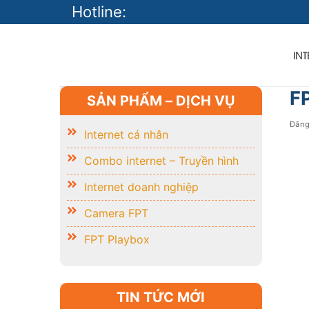
Skip
Hotline:
to
content
IN
F
SẢN PHẨM – DỊCH VỤ
Đăn
Internet cá nhân
Combo internet – Truyền hình
Internet doanh nghiệp
Camera FPT
FPT Playbox
TIN TỨC MỚI