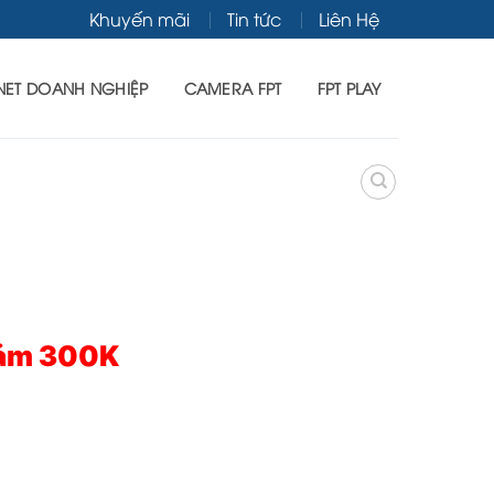
Khuyến mãi
Tin tức
Liên Hệ
NET DOANH NGHIỆP
CAMERA FPT
FPT PLAY
iảm 300K